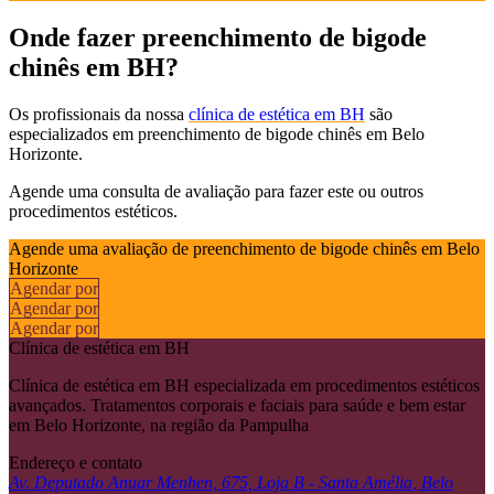
Onde fazer preenchimento de bigode
chinês em BH?
Os profissionais da nossa
clínica de estética em BH
são
especializados em preenchimento de bigode chinês em Belo
Horizonte.
Agende uma consulta de avaliação para fazer este ou outros
procedimentos estéticos.
Agende uma avaliação de preenchimento de bigode chinês em Belo
Horizonte
Agendar por
Agendar por
Agendar por
Clínica de estética em BH
Clínica de estética em BH especializada em procedimentos estéticos
avançados. Tratamentos corporais e faciais para saúde e bem estar
em Belo Horizonte, na região da Pampulha
Endereço e contato
Av. Deputado Anuar Menhen, 675, Loja B - Santa Amélia, Belo