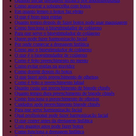
Quando iniciar drenagem linfática pós abdominoplastia
Como arquear a sobrancelha com botox
Em quanto tempo o botox faz efeito
O que é bom para estrias
Quanto tempo depois de fazer botox pode usar maquiagem
Como funciona o bioestimulador de colágeno
Para que serve o bioestimulador de colágeno
Quem pode fazer harmonização facial
Por onde começar a drenagem linfática
Como age o bioestimulador de colágeno
O que é o bioestimulador de colágeno
Como é feito preenchimento no mento
Como evitar estrias na gravidez
Como dormir depois do botox
O que fazer após preenchimento de olheiras
Como é feito o preenchimento labial
Quanto custa um preenchimento de bigode chinês​
Quanto tempo dura preenchimento de bigode chinês
Como funciona o preenchimento de olheiras
Cuidados após preenchimento bigode chinês
Para que serve harmonização facial
Qual profissional pode fazer harmonização facial
O que comer antes da drenagem linfática
Com quantos anos pode fazer botox
Como funciona a drenagem linfática