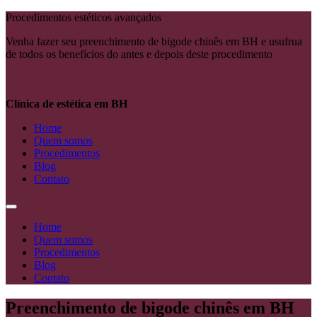
Procedimentos estéticos avançados
Venha fazer seu preenchimento de bigode chinês em BH e usufrua
de todos os benefícios do antes e depois deste procedimento
Telefone
WhatsApp
E-mail
Orçamento
Clínica de estética em BH
Home
Quem somos
Procedimentos
Blog
Contato
Home
Quem somos
Procedimentos
Blog
Contato
Preenchimento de bigode chinês em BH