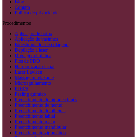
Blog
Contato
Política de privacidade
Procedimentos
Aplicação de botox
Aplicação de vasinhos
Bioestimulador de colágeno
Depilação a laser
Drenagem linfática
Fios de PDO
Harmonização facial
Laser Lavieen
Massagem relaxante
Microagulhamento
PDRN
Peeling químico
Preenchimento de bigode chinês
Preenchimento de mento
Preenchimento de olheiras
Preenchimento labial
Preenchimento malar
Preenchimento mandibular
Preenchimento zigomático