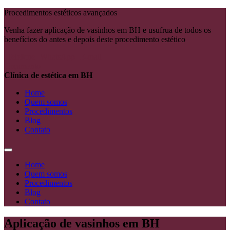
Procedimentos estéticos avançados
Venha fazer aplicação de vasinhos em BH e usufrua de todos os
benefícios do antes e depois deste procedimento estético
Telefone
WhatsApp
E-mail
Orçamento
Clínica de estética em BH
Home
Quem somos
Procedimentos
Blog
Contato
Home
Quem somos
Procedimentos
Blog
Contato
Aplicação de vasinhos em BH