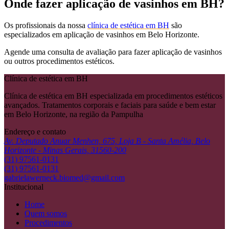
Onde fazer aplicação de vasinhos em BH?
Os profissionais da nossa
clínica de estética em BH
são
especializados em aplicação de vasinhos em Belo Horizonte.
Agende uma consulta de avaliação para fazer aplicação de vasinhos
ou outros procedimentos estéticos.
Clínica de estética em BH
Clínica de estética em BH especializada em procedimentos estéticos
avançados. Tratamentos corporais e faciais para saúde e bem estar
em Belo Horizonte, na região da Pampulha
Endereço e contato
Av. Deputado Anuar Menhen, 675, Loja B - Santa Amélia, Belo
Horizonte - Minas Gerais, 31560-200
(31) 97561-0131
(31) 97561-0131
gabrielawerneck.biomed@gmail.com
Institucional
Home
Quem somos
Procedimentos